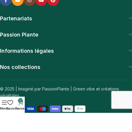
Partenariats
Passion Plante
Informations légales
Nos collections
© 2025 | Imaginé par PassionPlante | Green vibe et créations
végétales.
0
Menu
Favoris
Panier
Comme une plante a besoin de soleil, notre site a