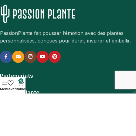
PassionPlante fait pousser l’émotion avec des plantes
personnalisées, conçues pour durer, inspirer et embellir.
Partenariats
0
Menu
Favoris
Panier
Passion Plante
Informations légales
Nos collections