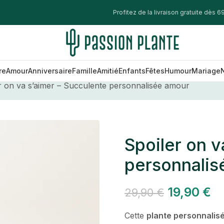
Profitez de la livraison gratuite dès 69
re
Amour
Anniversaire
Famille
Amitié
Enfants
Fêtes
Humour
Mariage
r on va s’aimer – Succulente personnalisée amour
Spoiler on v
personnalis
19,90
€
29,90
€
Cette
plante personnalis