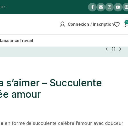
 € !
0
Connexion / Inscription
Naissance
Travail
a s’aimer – Succulente
ée amour
ée
en forme de succulente célèbre l’amour avec douceur