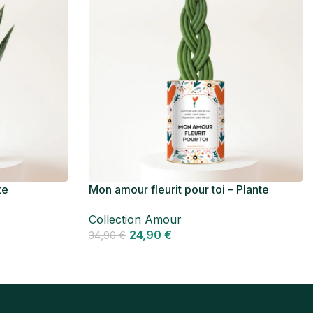
te
Mon amour fleurit pour toi – Plante
thia Gasteria
personnalisée Amour – Sansevieria
Collection Amour
24,90
€
34,90
€
Personnaliser