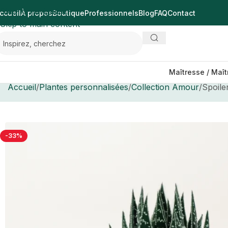
Skip to navigation
ccueil
À propos
Boutique
Professionnels
Blog
FAQ
Contact
Skip to main content
Maîtresse / Maît
Accueil
Plantes personnalisées
Collection Amour
Spoile
-33%