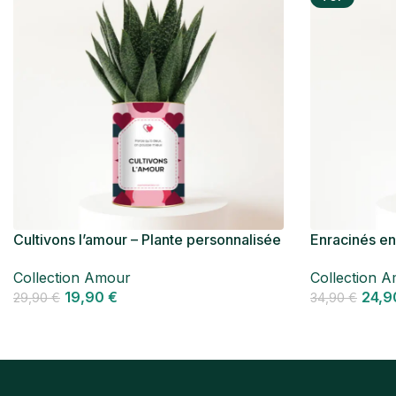
Cultivons l’amour – Plante personnalisée
Enracinés en
Gasteria Amour
personnalisé
Collection Amour
Collection 
Twister
19,90
€
24,
29,90
€
34,90
€
Personnaliser
Personnalise