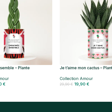
semble – Plante
Je t’aime mon cactus – Plan
e Sansevieria Tressé
personnalisée amour Hawor
Amour
Collection Amour
90
€
19,90
€
29,90
€
r
Personnaliser