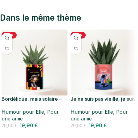
Dans le même thème
-33%
-33%
Bordélique, mais solaire –
Je ne suis pas vieille, je suis
Plante personnalisée
vintage – Plante
Humour pour Elle
,
Pour
Humour pour Elle
,
Pour
humour – Succulente pour
personnalisée humour
une amie
une amie
une amie
19,90
€
19,90
€
29,90
€
29,90
€
Personnaliser
Personnaliser