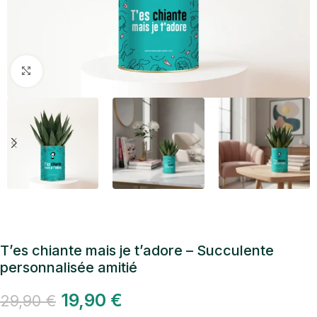
Cliquez pour agrandir
T’es chiante mais je t’adore – Succulente
personnalisée amitié
19,90
€
29,90
€