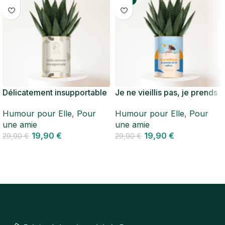
Délicatement insupportable
Je ne vieillis pas, je prends
– Plante personnalisée
de la valeur – Plante
Humour pour Elle
,
Pour
Humour pour Elle
,
Pour
parfaite pour une amie au
personnalisée pleine de
une amie
une amie
caractère adorablement
bonne humeur
19,90
€
19,90
€
piquant
29,90
€
29,90
€
Personnaliser
Personnaliser